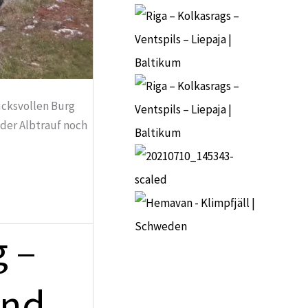
ucksvollen Burg
 der Albtrauf noch
 –
und