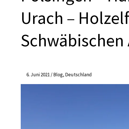
Harburg
Urach – Holzel
–
Aalen
–
Schwäbischen 
Bad
Urach
–
Holzelfingen:
Sommer
6. Juni 2021
/
Blog
,
Deutschland
auf
der
Schwäbischen
Alb