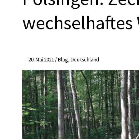
Berching
–
wechselhaftes 
Polsingen:
Zecken
über
Zecken
und
20. Mai 2021
/
Blog
,
Deutschland
wechselhaftes
Wetter