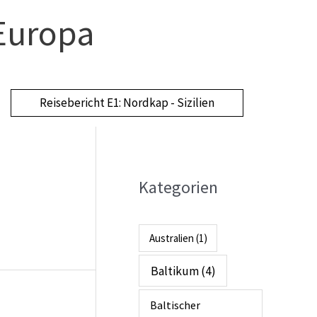
Europa
Reisebericht E1: Nordkap - Sizilien
Kategorien
A
r
c
Australien
(1)
h
Baltikum
(4)
i
Baltischer
v