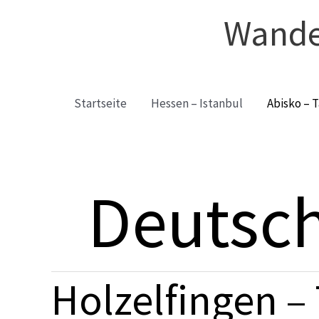
Zum
Wande
Inhalt
springen
Startseite
Hessen – Istanbul
Abisko – T
Deutsc
Holzelfingen – 
Holzelfingen
–