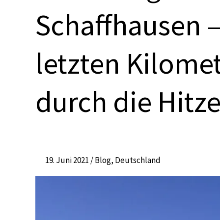
Tuttlingen
Schaffhausen 
–
Schaffhausen
–
letzten Kilomet
Hohentengen:
Die
letzten
durch die Hitz
Kilometer
auf
der
Alb
und
19. Juni 2021
/
Blog
,
Deutschland
durch
die
Hitze
zur