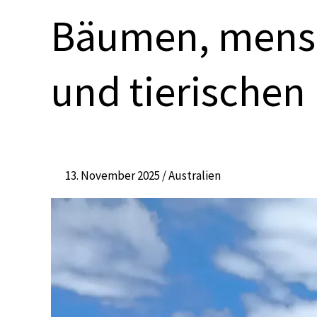
Von
Bäumen, mens
riesigen
Bäumen,
menschenleeren
und tierische
Stränden
und
tierischen
Begegnungen
13. November 2025
/
Australien