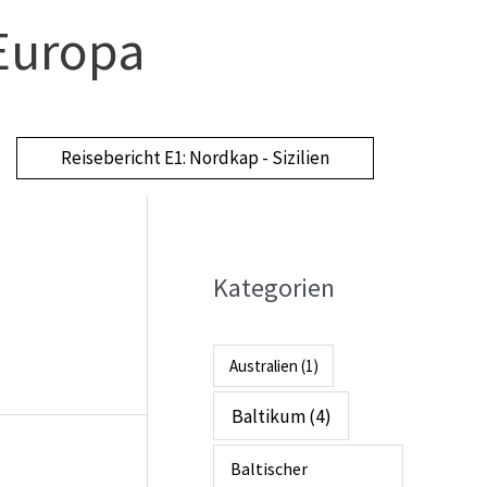
Europa
Reisebericht E1: Nordkap - Sizilien
Kategorien
A
r
c
Australien
(1)
h
Baltikum
(4)
i
Baltischer
v