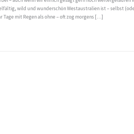
elfältig, wild und wunderschön Westaustralien ist – selbst (od
 Tage mit Regen als ohne – oft zog morgens […]