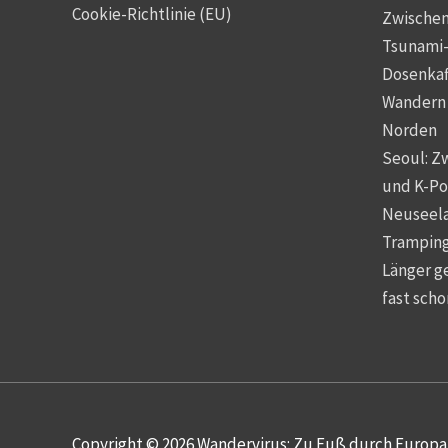
Cookie-Richtlinie (EU)
Zwischen
Tsunami
Dosenkaf
Wandern 
Norden
Seoul: Z
und K-P
Neuseelan
Tramping
Länger g
fast scho
Copyright © 2026
Wandervirus: Zu Fuß durch Europa