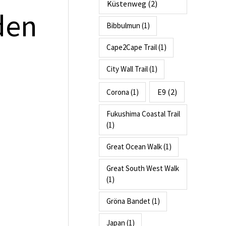
Küstenweg
(2)
den
Bibbulmun
(1)
Cape2Cape Trail
(1)
City Wall Trail
(1)
E9
(2)
Corona
(1)
Fukushima Coastal Trail
(1)
Great Ocean Walk
(1)
Great South West Walk
(1)
Gröna Bandet
(1)
Japan
(1)