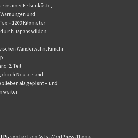
 einsamer Felsenküste,
-Warnungen und
fee – 1200 Kilometer
durch Japans wilden
wischen Wanderwahn, Kimchi
op
d: 2. Teil
 durch Neuseeland
eblieben als geplant – und
n weiter
| Präsentiert von
Astra WordPress-Theme