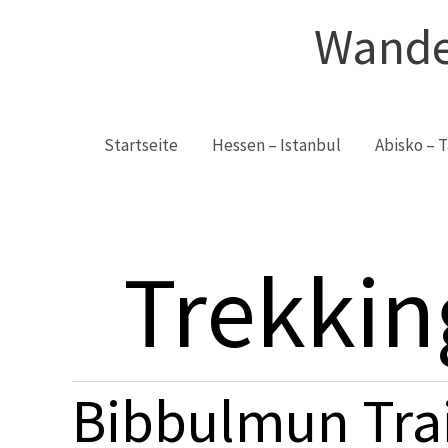
Zum
Wande
Inhalt
springen
Startseite
Hessen – Istanbul
Abisko – T
Trekkin
Bibbulmun Trai
Bibbulmun
Trail: