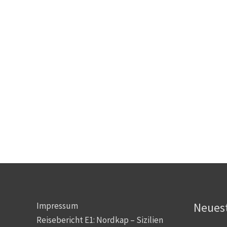
Neuest
Impressum
Reisebericht E1: Nordkap – Sizilien