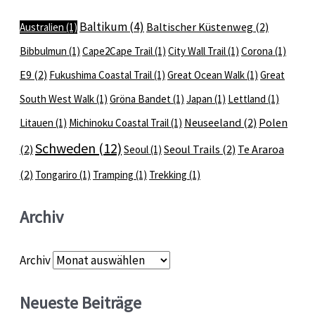
Baltikum
(4)
Baltischer Küstenweg
(2)
Australien
(1)
Bibbulmun
(1)
Cape2Cape Trail
(1)
City Wall Trail
(1)
Corona
(1)
E9
(2)
Fukushima Coastal Trail
(1)
Great Ocean Walk
(1)
Great
South West Walk
(1)
Gröna Bandet
(1)
Japan
(1)
Lettland
(1)
Neuseeland
(2)
Polen
Litauen
(1)
Michinoku Coastal Trail
(1)
Schweden
(12)
(2)
Seoul Trails
(2)
Te Araroa
Seoul
(1)
(2)
Tongariro
(1)
Tramping
(1)
Trekking
(1)
Archiv
Archiv
Neueste Beiträge