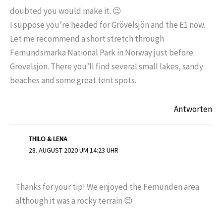
doubted you would make it. 😉
I suppose you’re headed for Grövelsjön and the E1 now.
Let me recommend a short stretch through
Femundsmarka National Park in Norway just before
Grövelsjön. There you’ll find several small lakes, sandy
beaches and some great tent spots.
Antworten
THILO & LENA
28. AUGUST 2020 UM 14:23 UHR
Thanks for your tip! We enjoyed the Femunden area
although it was a rocky terrain 😉